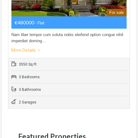
For sale
€480000
- Flat
Nam liber tempor cum soluta nobis eleifend option congue nihil
imperdiet doming…
More Details
3550 Sq Ft
3 Bedrooms
3 Bathrooms
2 Garages
Featured Properties