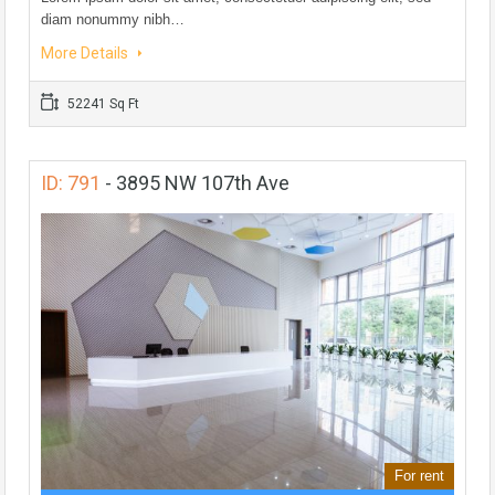
diam nonummy nibh…
More Details
52241 Sq Ft
ID: 791
-
3895 NW 107th Ave
For rent