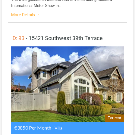
International Motor Show in…
More Details
ID: 93
-
15421 Southwest 39th Terrace
For rent
€3850 Per Month
- Villa