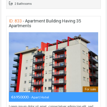
2 Bathrooms
ID: 833
-
Apartment Building Having 35
Apartments
For sale
€6950000
- Apart Hotel
Lorem ipsum dolor sit amet, consectetuer adipiscing elit, sed