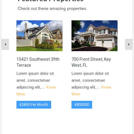
Check out these amazing properties.
15421 Southwest 39th
700 Front Street, Key
120
Terrace
West, FL
Cora
100
Lorem ipsum dolor sit
Lorem ipsum dolor sit
Lore
amet, consectetuer
amet, consectetuer
amet
adipiscing elit,…
Know
adipiscing elit,…
Know
adip
More
More
Mor
€3850 Per Month
€850000
€6