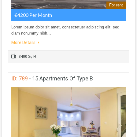
For rent
€4200 Per Month
Lorem ipsum dolor sit amet, consectetuer adipiscing elit, sed
diam nonummy nibh…
More Details
3400 Sq Ft
ID: 789
-
15 Apartments Of Type B