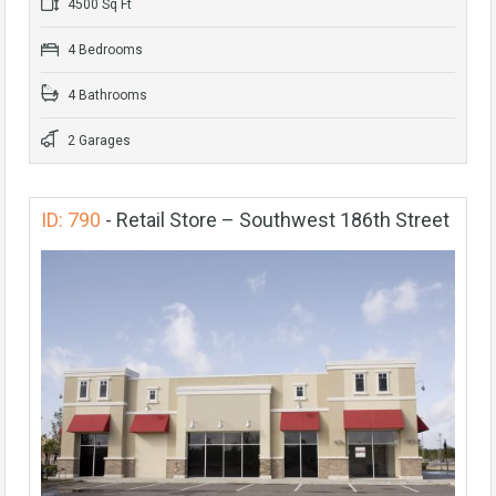
4500 Sq Ft
4 Bedrooms
4 Bathrooms
2 Garages
ID: 790
-
Retail Store – Southwest 186th Street