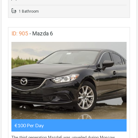
1 Bathroom
ID: 905
-
Mazda 6
€100 Per Day
The third generation Mazda6 was unveiled during Moscow