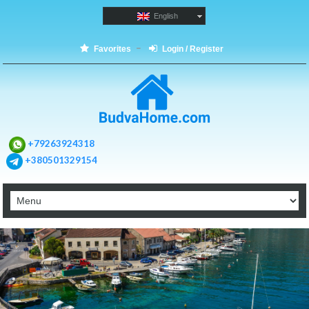
English
Favorites
Login / Register
+79263924318
+380501329154