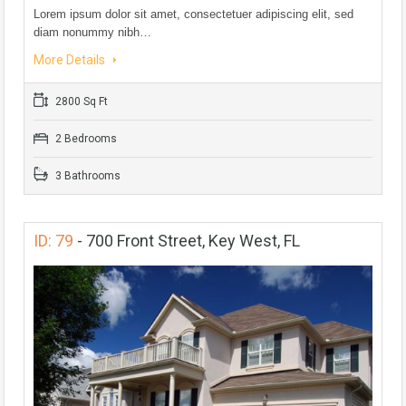
Lorem ipsum dolor sit amet, consectetuer adipiscing elit, sed
diam nonummy nibh…
More Details
2800 Sq Ft
2 Bedrooms
3 Bathrooms
ID: 79
-
700 Front Street, Key West, FL