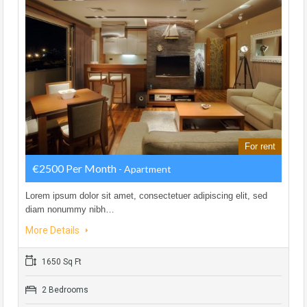
For rent
€2500 Per Month
- Apartment
Lorem ipsum dolor sit amet, consectetuer adipiscing elit, sed
diam nonummy nibh…
More Details
1650 Sq Ft
2 Bedrooms