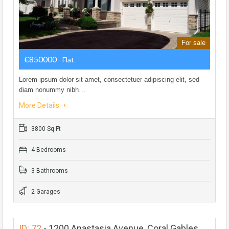
For sale
€850000
- Flat
Lorem ipsum dolor sit amet, consectetuer adipiscing elit, sed
diam nonummy nibh…
More Details
3800 Sq Ft
4 Bedrooms
3 Bathrooms
2 Garages
ID: 72
-
1200 Anastasia Avenue, Coral Gables.