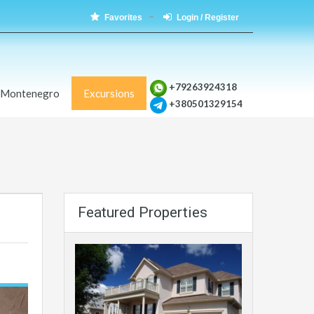
Favorites
Login / Register
+79263924318
 Montenegro
Excursions
+380501329154
Featured Properties