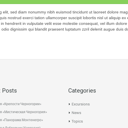
g elit, sed diam nonummy nibh euismod tincidunt ut laoreet dolore ma
is nostrud exerci tation ullamcorper suscipit lobortis nisl ut aliquip ex
 hendrerit in vulputate velit esse molestie consequat, vel illum dolore
to odio dignissim qui blandit praesent luptatum zzril delenit augue duis d
 Posts
Categories
я «Крепости Черногории»
Excursions
я «Мистическая Черногория»
News
ия «Панорама Монтенегро»
Topics
я в Дубровник (Хорватия)