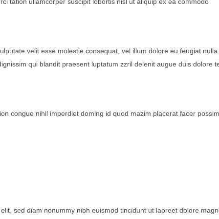
ci tation ullamcorper suscipit lobortis nisl ut aliquip ex ea commodo
ulputate velit esse molestie consequat, vel illum dolore eu feugiat nulla
dignissim qui blandit praesent luptatum zzril delenit augue duis dolore t
ion congue nihil imperdiet doming id quod mazim placerat facer possi
 elit, sed diam nonummy nibh euismod tincidunt ut laoreet dolore mag