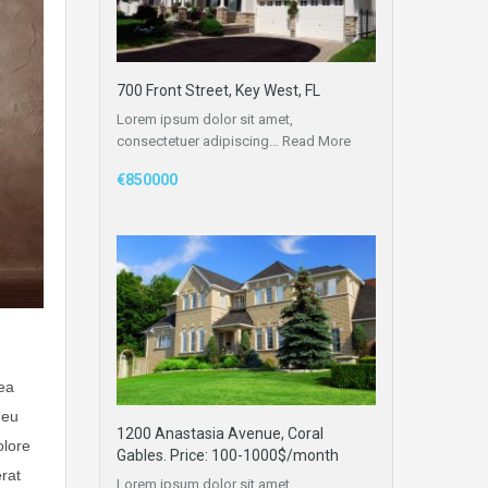
700 Front Street, Key West, FL
Lorem ipsum dolor sit amet,
consectetuer adipiscing…
Read More
€850000
 ea
 eu
1200 Anastasia Avenue, Coral
olore
Gables. Price: 100-1000$/month
erat
Lorem ipsum dolor sit amet,