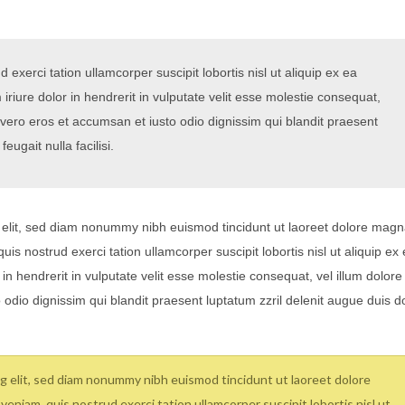
exerci tation ullamcorper suscipit lobortis nisl ut aliquip ex ea
ure dolor in hendrerit in vulputate velit esse molestie consequat,
 at vero eros et accumsan et iusto odio dignissim qui blandit praesent
eugait nulla facilisi.
 elit, sed diam nonummy nibh euismod tincidunt ut laoreet dolore mag
is nostrud exerci tation ullamcorper suscipit lobortis nisl ut aliquip ex
 hendrerit in vulputate velit esse molestie consequat, vel illum dolore
to odio dignissim qui blandit praesent luptatum zzril delenit augue duis d
g elit, sed diam nonummy nibh euismod tincidunt ut laoreet dolore
eniam, quis nostrud exerci tation ullamcorper suscipit lobortis nisl ut