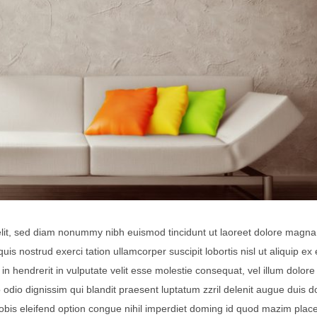
elit, sed diam nonummy nibh euismod tincidunt ut laoreet dolore magna
is nostrud exerci tation ullamcorper suscipit lobortis nisl ut aliquip ex
 hendrerit in vulputate velit esse molestie consequat, vel illum dolore
to odio dignissim qui blandit praesent luptatum zzril delenit augue duis d
 nobis eleifend option congue nihil imperdiet doming id quod mazim plac