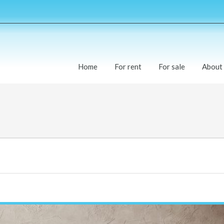
Home
For rent
For sale
About