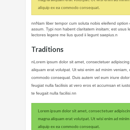
aliquip ex ea commodo consequat.
nnNam liber tempor cum soluta nobis eleifend option 
assum. Typi non habent claritatem insitam; est usus le
lectores legere me lius quod ii legunt saepius.n
Traditions
nLorem ipsum dolor sit amet, consectetuer adipiscing
aliquam erat volutpat. Ut wisi enim ad minim veniam, qu
commodo consequat. Duis autem vel eum iriure dolor in
feugiat nulla facilisis at vero eros et accumsan et ius
te feugait nulla facilisi.nn
Lorem ipsum dolor sit amet, consectetuer adipiscin
magna aliquam erat volutpat. Ut wisi enim ad minim v
aliquip ex ea commodo consequat.