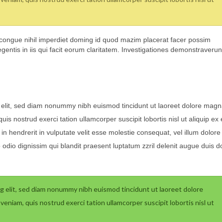
congue nihil imperdiet doming id quod mazim placerat facer possim
gentis in iis qui facit eorum claritatem. Investigationes demonstraverun
 elit, sed diam nonummy nibh euismod tincidunt ut laoreet dolore mag
is nostrud exerci tation ullamcorper suscipit lobortis nisl ut aliquip ex
 hendrerit in vulputate velit esse molestie consequat, vel illum dolore
to odio dignissim qui blandit praesent luptatum zzril delenit augue duis d
g elit, sed diam nonummy nibh euismod tincidunt ut laoreet dolore
eniam, quis nostrud exerci tation ullamcorper suscipit lobortis nisl ut