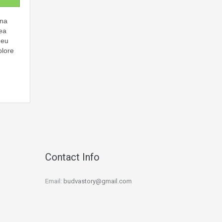
gna
 ea
 eu
olore
Contact Info
Email:
budvastory@gmail.com