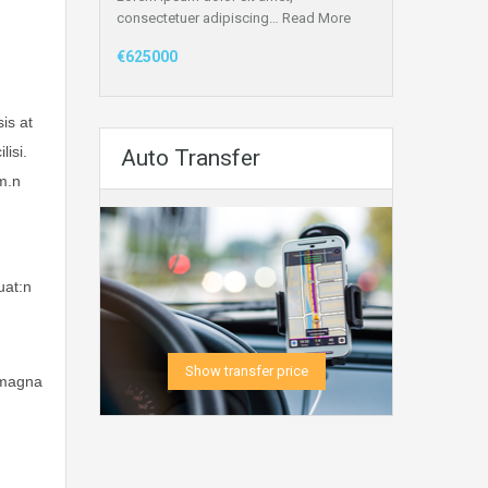
consectetuer adipiscing…
Read More
€625000
is at
lisi.
Auto Transfer
m.n
uat:n
Show transfer price
 magna