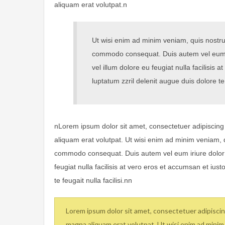
aliquam erat volutpat.n
Ut wisi enim ad minim veniam, quis nostrud 
commodo consequat. Duis autem vel eum iri
vel illum dolore eu feugiat nulla facilisis
luptatum zzril delenit augue duis dolore te f
nLorem ipsum dolor sit amet, consectetuer adipiscing
aliquam erat volutpat. Ut wisi enim ad minim veniam, qu
commodo consequat. Duis autem vel eum iriure dolor in
feugiat nulla facilisis at vero eros et accumsan et ius
te feugait nulla facilisi.nn
Lorem ipsum dolor sit amet, consectetuer adipiscin
magna aliquam erat volutpat. Ut wisi enim ad minim v