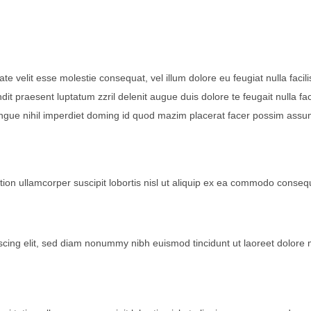
te velit esse molestie consequat, vel illum dolore eu feugiat nulla facilis
t praesent luptatum zzril delenit augue duis dolore te feugait nulla faci
ongue nihil imperdiet doming id quod mazim placerat facer possim assu
tion ullamcorper suscipit lobortis nisl ut aliquip ex ea commodo conseq
scing elit, sed diam nonummy nibh euismod tincidunt ut laoreet dolore