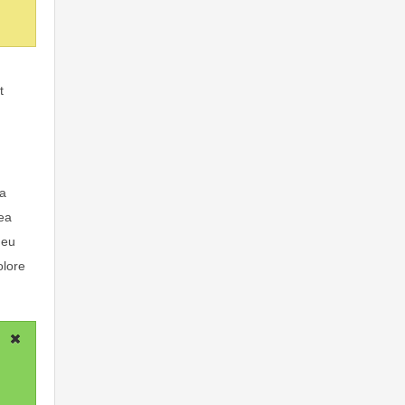
t
na
 ea
 eu
olore