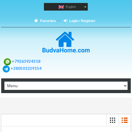
English
Favorites
Login / Register
+79263924318
+380501329154