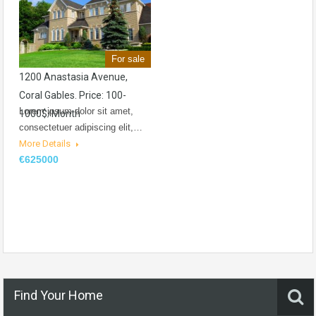
For sale
1200 Anastasia Avenue,
Coral Gables. Price: 100-
Lorem ipsum dolor sit amet,
1000$/month
consectetuer adipiscing elit,…
More Details
€625000
Find Your Home