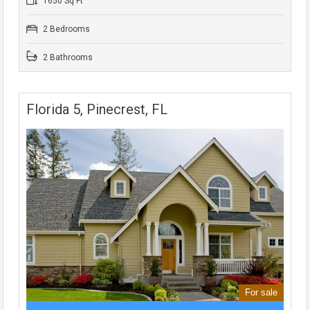
1650 Sq Ft
2 Bedrooms
2 Bathrooms
Florida 5, Pinecrest, FL
For sale