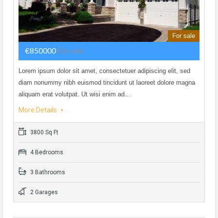
For sale
€850000
For sale
Lorem ipsum dolor sit amet, consectetuer adipiscing elit, sed
diam nonummy nibh euismod tincidunt ut laoreet dolore magna
aliquam erat volutpat. Ut wisi enim ad…
More Details
3800 Sq Ft
4 Bedrooms
3 Bathrooms
2 Garages