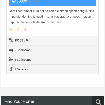
€480000
For sale
Nam liber tempor cum soluta nobis eleifend option congue nihil
imperdiet doming id quod mazim placerat facer possim assum.
Typi non habent claritatem insitam; est…
More Details
3550 Sq Ft
3 Bedrooms
3 Bathrooms
2 Garages
Find Your Home