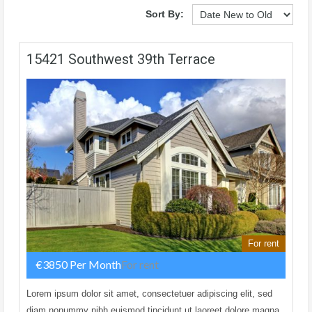
Sort By:
15421 Southwest 39th Terrace
For rent
€3850 Per Month
For rent
Lorem ipsum dolor sit amet, consectetuer adipiscing elit, sed
diam nonummy nibh euismod tincidunt ut laoreet dolore magna