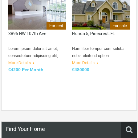
For rent
For sale
3895 NW 107th Ave
Florida 5, Pinecrest, FL
Lorem ipsum dolor sit amet,
Nam liber tempor cum soluta
consectetuer adipiscing elit,…
nobis eleifend option…
More Details
More Details
€4200 Per Month
€480000
Find Your Home