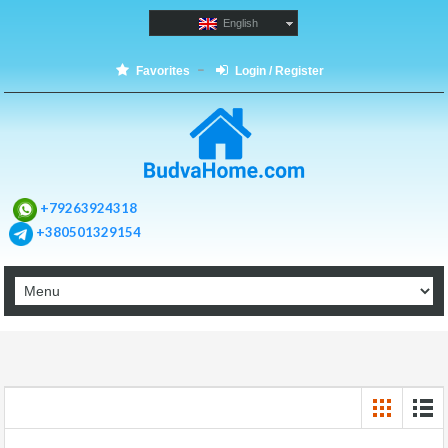
English
Favorites
Login / Register
+79263924318
+380501329154