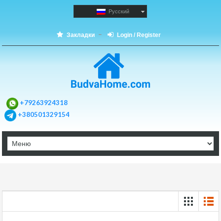
Русский
Закладки
Login / Register
+79263924318
+380501329154