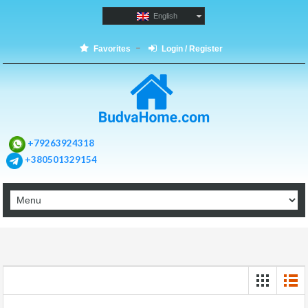
English
Favorites
Login / Register
+79263924318
+380501329154