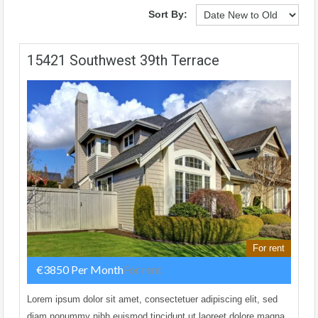
Sort By:
15421 Southwest 39th Terrace
For rent
€3850 Per Month
For rent
Lorem ipsum dolor sit amet, consectetuer adipiscing elit, sed
diam nonummy nibh euismod tincidunt ut laoreet dolore magna