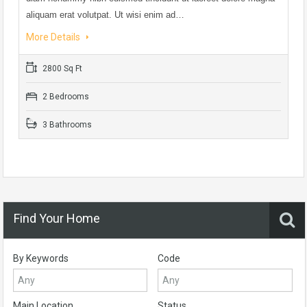
aliquam erat volutpat. Ut wisi enim ad…
More Details
2800 Sq Ft
2 Bedrooms
3 Bathrooms
Find Your Home
By Keywords
Code
Main Location
Status