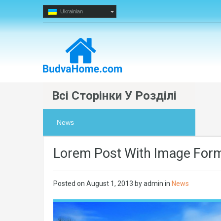
Ukrainian
Всі Сторінки У Розділі
News
Lorem Post With Image For
Posted on
August 1, 2013
by
admin
in
News