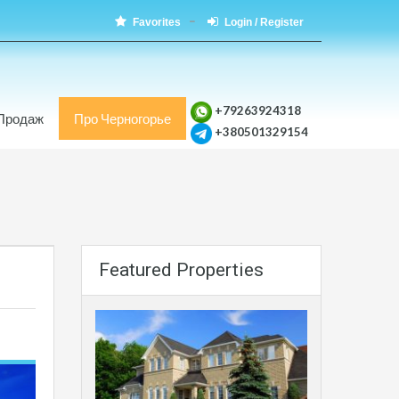
Favorites
Login / Register
+79263924318
Продаж
Про Черногорье
+380501329154
Featured Properties