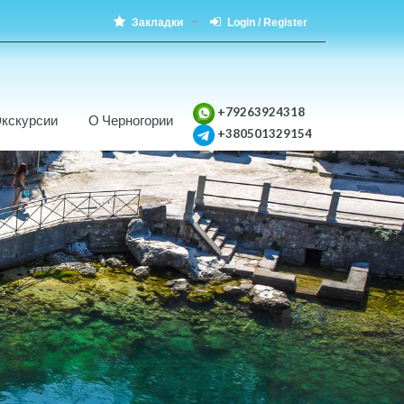
Закладки
Login / Register
+79263924318
кскурсии
О Черногории
+380501329154