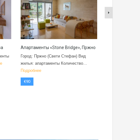
ва
Апартаменты «Stone Bridge», Пржно
Апартаменты «Н
Врт (Котор)
менты
Город: Пржно (Свети Стефан) Вид
Город: Дражин Вр
е
жилья: апартаменты Количество…
апартаменты П
Подробнее
€85
€90