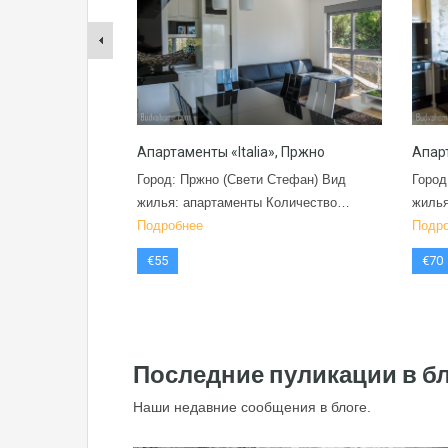
Апартаменты «Italia», Пржно
Апар
Город: Пржно (Свети Стефан) Вид
Город
жилья: апартаменты Количество…
жилья
Подробнее
Подр
€55
€70
Последние пуликации в б
Наши недавние сообщения в блоге.