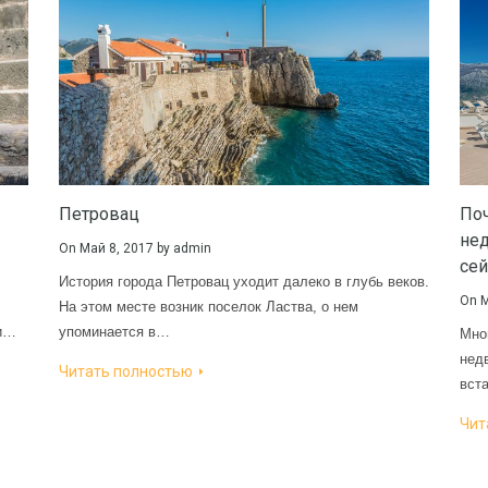
Петровац
Поч
не
On
Май 8, 2017
by
admin
сей
История города Петровац уходит далеко в глубь веков.
On
М
На этом месте возник поселок Ластва, о нем
ми…
упоминается в…
Мно
нед
Читать полностью
вст
Чит