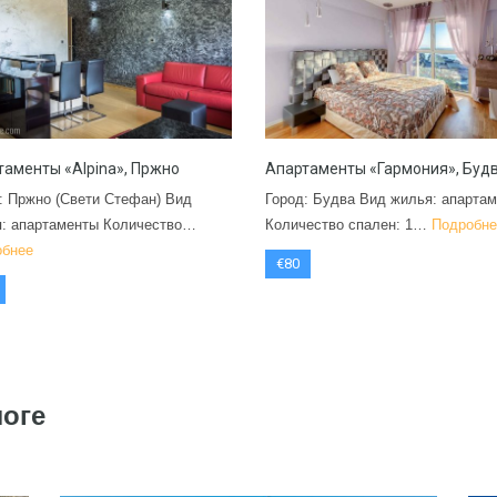
таменты «Alpina», Пржно
Апартаменты «Гармония», Буд
: Пржно (Свети Стефан) Вид
Город: Будва Вид жилья: апарта
: апартаменты Количество…
Количество спален: 1…
Подробне
обнее
€80
логе