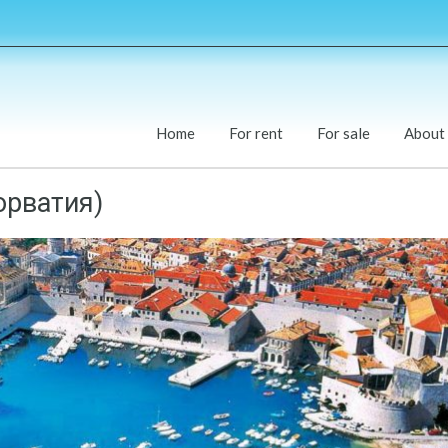
Home
For rent
For sale
About
орватия)