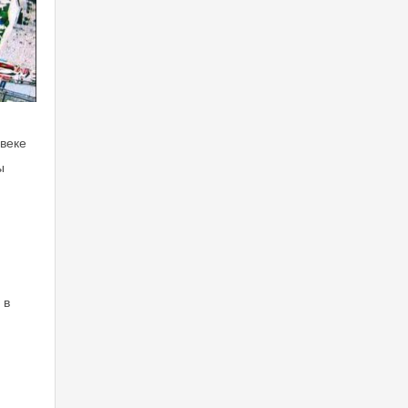
 веке
ы
 в