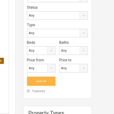
Status
Any
Type
Any
Beds
Baths
Any
Any
Price from
Price to
nt
Any
Any
Features
Property Types