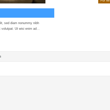
For re
elit, sed diam nonummy nibh
t volutpat. Ut wisi enim ad…
s