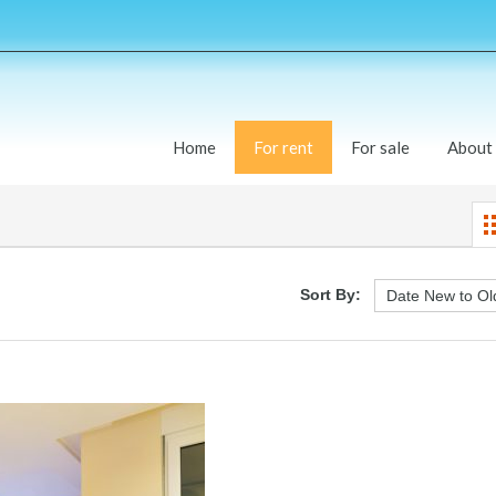
Home
For rent
For sale
About
Sort By: