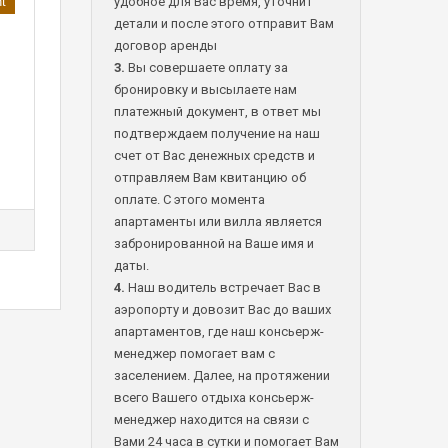
nt
удобное для Вас время, уточнит
детали и после этого отправит Вам
договор аренды
3.
Вы совершаете оплату за
бронировку и высылаете нам
платежный документ, в ответ мы
подтверждаем получение на наш
счет от Вас денежных средств и
отправляем Вам квитанцию об
оплате. С этого момента
апартаменты или вилла является
забронированной на Ваше имя и
даты.
4.
Наш водитель встречает Вас в
аэропорту и довозит Вас до ваших
апартаментов, где наш консьерж-
менеджер помогает вам с
заселением. Далее, на протяжении
всего Вашего отдыха консьерж-
менеджер находится на связи с
Вами 24 часа в сутки и помогает Вам