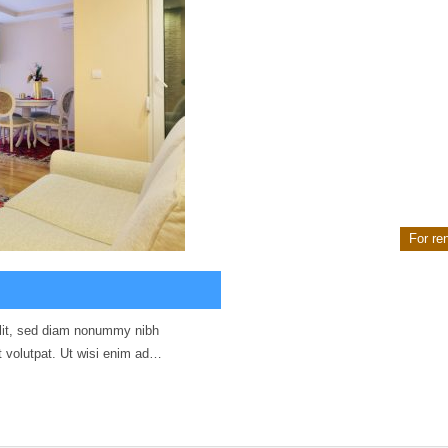
For re
elit, sed diam nonummy nibh
t volutpat. Ut wisi enim ad…