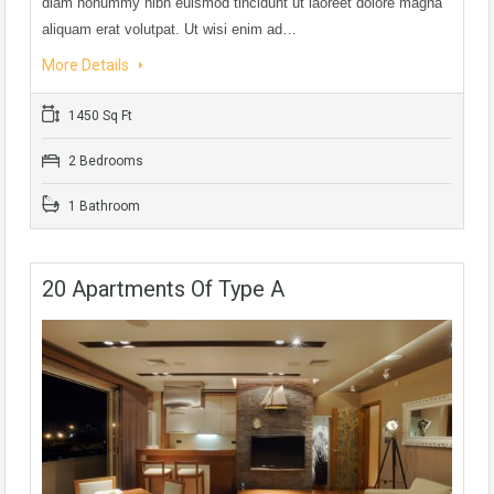
diam nonummy nibh euismod tincidunt ut laoreet dolore magna
aliquam erat volutpat. Ut wisi enim ad…
More Details
1450 Sq Ft
2 Bedrooms
1 Bathroom
20 Apartments Of Type A