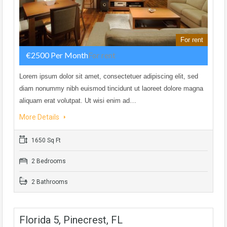
For rent
€2500 Per Month
For rent
Lorem ipsum dolor sit amet, consectetuer adipiscing elit, sed
diam nonummy nibh euismod tincidunt ut laoreet dolore magna
aliquam erat volutpat. Ut wisi enim ad…
More Details
1650 Sq Ft
2 Bedrooms
2 Bathrooms
Florida 5, Pinecrest, FL