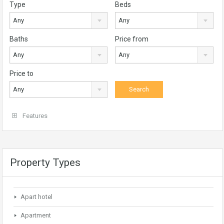
Type
Beds
Any
Any
Baths
Price from
Any
Any
Price to
Any
Features
Property Types
Apart hotel
Apartment