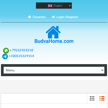
English
Favorites
Login / Register
+79263924318
+380501329154