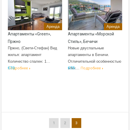
Аренда
Аренда
Апартаменты «Green»,
Апартаменты «Морской
Пржно
Стиль», Бечичи
Пржно, (Свети-Стефан) Вид
Новые двуспальные
жилья: апартамент
апартаменты в Бечичи.
Количество спален: 1…
Отличительной особенностью
€70
€75
Подробнее
этих…
Подробнее
1
2
3