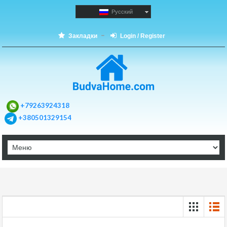
Русский
Закладки
Login / Register
+79263924318
+380501329154