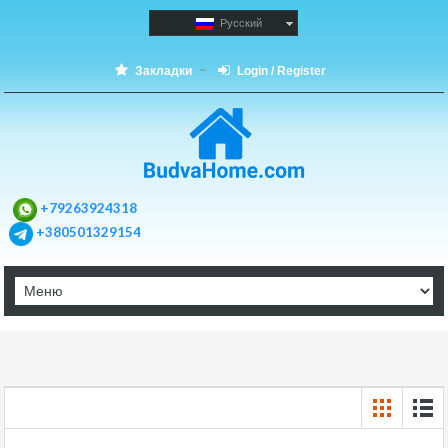
Русский
Закладки
Login / Register
+79263924318
+380501329154