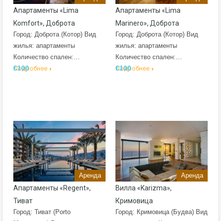
Апартаменты «Lima
Апартаменты «Lima
Komfort», Доброта
Marinero», Доброта
Город: Доброта (Котор) Вид
Город: Доброта (Котор) Вид
жилья: апартаменты
жилья: апартаменты
Количество спален:…
Количество спален:…
€100
€100
Подробнее
Подробнее
Аренда
Аренда
Апартаменты «Regent»,
Вилла «Karizma»,
Тиват
Кримовица
Город: Тиват (Porto
Город: Кримовица (Будва) Вид