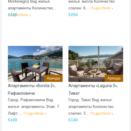
Montenegro) Вид жилья:
жилья: вилла Количество
апартаменты Количество…
спален: 6…
Подробнее
€160
€250
Подробнее
Аренда
Аренда
Апартаменты «Bonita 2»,
Апартаменты «Laguna 3»,
Рафаиловичи
Тиват
Город: Рафаиловичи Вид
Город: Тиват Вид жилья:
жилья: апартаменты Этаж: 7
апартаменты Количество
Лифт:…
Подробнее
спален: 3…
Подробнее
€100
€140