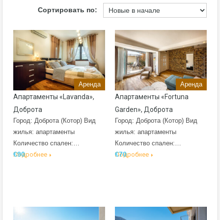
Сортировать по:
Аренда
Аренда
Апартаменты «Lavanda»,
Апартаменты «Fortuna
Доброта
Garden», Доброта
Город: Доброта (Котор) Вид
Город: Доброта (Котор) Вид
жилья: апартаменты
жилья: апартаменты
Количество спален:…
Количество спален:…
€90
€70
Подробнее
Подробнее