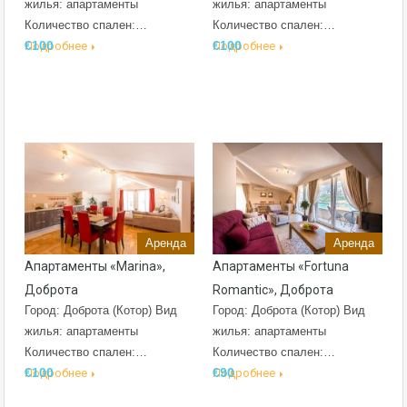
жилья: апартаменты
жилья: апартаменты
Количество спален:…
Количество спален:…
€100
€100
Подробнее
Подробнее
Аренда
Аренда
Апартаменты «Marina»,
Апартаменты «Fortuna
Доброта
Romantic», Доброта
Город: Доброта (Котор) Вид
Город: Доброта (Котор) Вид
жилья: апартаменты
жилья: апартаменты
Количество спален:…
Количество спален:…
€100
€90
Подробнее
Подробнее