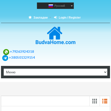
Русский
Закладки
Login / Register
+79263924318
+380501329154