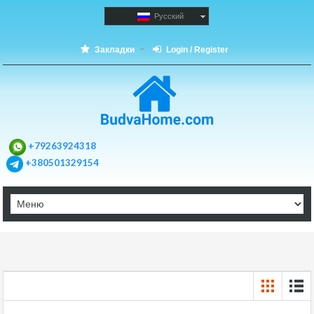
Русский
Закладки
Login / Register
+79263924318
+380501329154