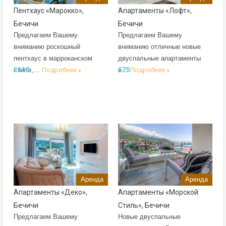
Пентхаус «Марокко»,
Апартаменты «Лофт»,
Бечичи
Бечичи
Предлагаем Вашему
Предлагаем Вашему
вниманию роскошный
вниманию отличные новые
пентхаус в марроканском
двуспальные апартаменты
€110
€75
стиле,…
Подробнее
в…
Подробнее
Аренда
Аренда
Апартаменты «Деко»,
Апартаменты «Морской
Бечичи
Стиль», Бечичи
Предлагаем Вашему
Новые двуспальные