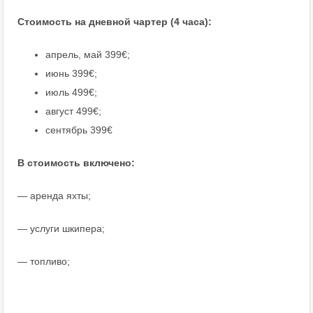
Стоимость на дневной чартер (4 часа):
апрель, май 399€;
июнь 399€;
июль 499€;
август 499€;
сентябрь 399€
В стоимость включено:
— аренда яхты;
— услуги шкипера;
— топливо;