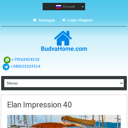
Русский
Закладки
Login / Register
+79263924318
+380501329154
Elan Impression 40