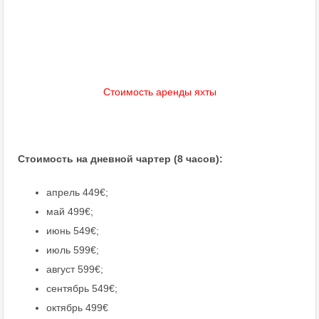
Стоимость аренды яхты
Стоимость на дневной чартер (8 часов):
апрель 449€;
май 499€;
июнь 549€;
июль 599€;
август 599€;
сентябрь 549€;
октябрь 499€