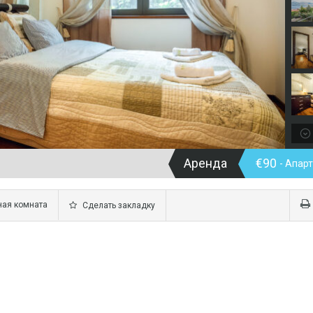
Аренда
€90
- Апар
ная комната
Сделать закладку