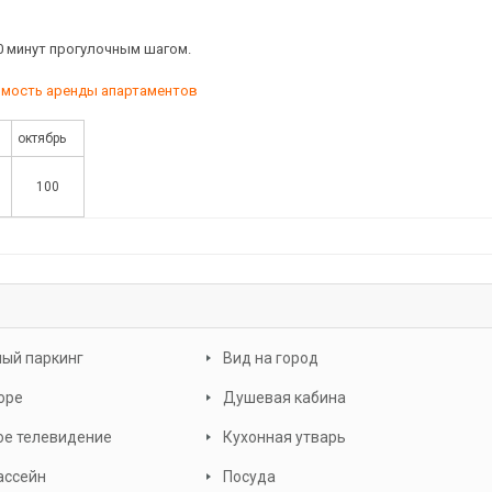
0 минут прогулочным шагом.
мость аренды апартаментов
октябрь
100
ый паркинг
Вид на город
оре
Душевая кабина
ое телевидение
Кухонная утварь
ассейн
Посуда