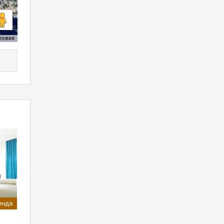
словия
енда