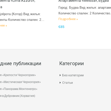
менты «Lima Azzuro»,
Апартаменты «Melissa», Будва
та
Город: Будва Вид жилья: апартам
Количество спален: 2 Количеств
Доброта (Котор) Вид жилья:
Подробнее
енты Количество спален: 2…
нее
€85
дние публикации
Категории
я «Крепости Черногории»
Без категории
я «Мистическая Черногория»
Статьи
ия «Панорама Монтенегро»
я в Дубровник (Хорватия)