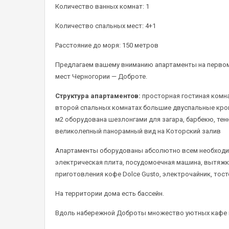
Количество ванных комнат: 1
Количество спальных мест: 4+1
Расстояние до моря: 150 метров
Предлагаем вашему вниманию апартаменты на первом
мест Черногории — Доброте.
Структура апартаментов:
просторная гостиная комнат
второй спальных комнатах большие двуспальные крова
м2 оборудована шезлонгами для загара, барбекю, тен
великолепный панорамный вид на Которский залив
Апартаменты оборудованы абсолютно всем необходим
электрическая плита, посудомоечная машина, вытяжк
приготовления кофе Dolce Gusto, электрочайник, тост
На территории дома есть бассейн.
Вдоль набережной Доброты множество уютных кафе и