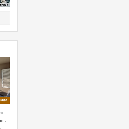
словия
енда
ат
енты
о…