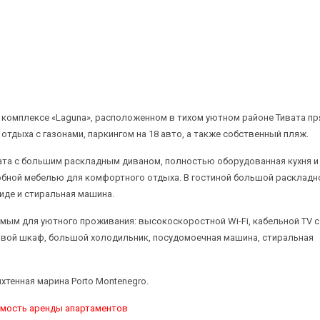
комплексе «Laguna», расположенном в тихом уютном районе Тивата пр
отдыха с газонами, паркингом на 18 авто, а также собственный пляж.
ата с большим раскладным диваном, полностью оборудованная кухня и
добной мебелью для комфортного отдыха. В гостиной большой раскладн
биде и стиральная машина.
ым для уютного проживания: высокоскоростной Wi-Fi, кабельной TV с
овой шкаф, большой холодильник, посудомоечная машина, стиральная
яхтенная марина Porto Montenegro.
мость аренды апартаментов