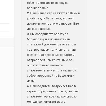
объект и оставьте заявку на
бронирование
2.
Наш менеджер свяжется с Вами в
удобное для Вас время, уточнит
детали и после этого отправит Вам
договор аренды
3.
Вы совершаете оплату за
бронировку и высылаете нам
платежный документ, в ответ мы
подтверждаем получение на наш
счет от Вас денежных средств и
отправляем Вам квитанцию об
оплате. С этого момента
апартаменты или вилла является
забронированной на Ваше имя и
даты.
4.
Наш водитель встречает Вас в
аэропорту и довозит Вас до ваших
апартаментов, где наш консьерж-
менеджер помогает вам с