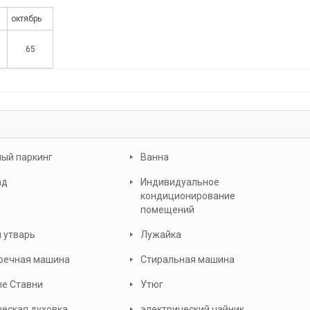
октябрь
65
ый паркинг
Ванна
ад
Индивидуальное
кондиционирование
помещений
 утварь
Лужайка
оечная машина
Стиральная машина
ые Ставни
Утюг
еская духовка
электрический чайник