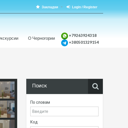
Закладки
Login / Register
+79263924318
кскурсии
О Черногории
+380501329154
Поиск
По словам
Код