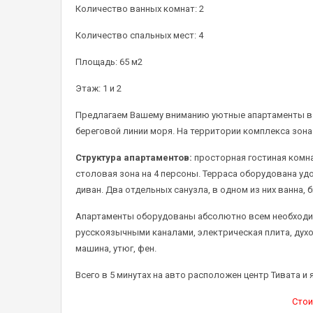
Количество ванных комнат: 2
Количество спальных мест: 4
Площадь: 65 м2
Этаж: 1 и 2
Предлагаем Вашему вниманию уютные апартаменты в 
береговой линии моря. На территории комплекса зона 
Структура апартаментов:
просторная гостиная комн
столовая зона на 4 персоны. Терраса оборудована у
диван. Два отдельных санузла, в одном из них ванна, 
Апартаменты оборудованы абсолютно всем необходим
русскоязычными каналами, электрическая плита, дух
машина, утюг, фен.
Всего в 5 минутах на авто расположен центр Тивата и 
Стои