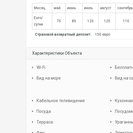
Месяц
май
июнь
июль
август
сентябрь
Euro/
75
85
120
120
110
сутки
Страховой возвратный депозит:
150 евро
Характеристики Объекта
Wi-Fi
Бесплатн
Вид на море
Вид на с
Кабельное телевидение
Кухонная
Посуда
Посудом
Терраса
Ураганн
Фен
Электрич