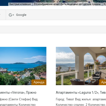
Это изображение может быть защищено авторским правом
У
Быстрые клавиши
r
Google
Аренда
Ар
менты «Verona», Пржно
Апартаменты «Laguna 1/2», Тив
Пржно (Свети Стефан) Вид
Город: Тиват Вид жилья: апартам
апартаменты Количество
Количество спален: 2 Количеств