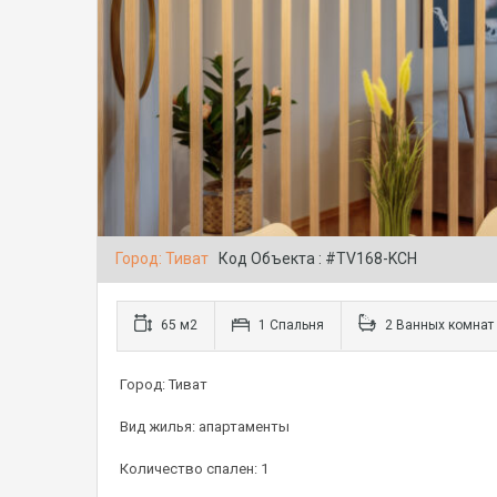
Город: Тиват
Код Объекта : #TV168-KCH
65 м2
1 Спальня
2 Ванных комнат
Город: Тиват
Вид жилья: апартаменты
Количество спален: 1