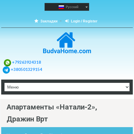
Русский
Закладки
Login / Register
+79263924318
+380501329154
Апартаменты «Натали-2»,
Дражин Врт