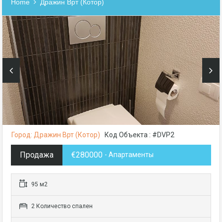
Home
Дражин Врт (Котор)
Город: Дражин Врт (Котор)
Код Объекта : #DVP2
Продажа
€280000
- Апартаменты
95 м2
2 Количество спален