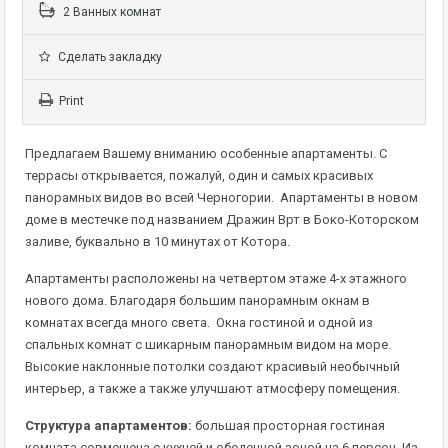
2 Ванных комнат
Сделать закладку
Print
Предлагаем Вашему вниманию особенные апартаменты. С
террасы открывается, пожалуй, один и самых красивых
панорамных видов во всей Черногории. Апартаменты в новом
доме в местечке под названием Дражин Врт в Боко-Которском
заливе, буквально в 10 минутах от Котора.
Апартаменты расположены на четвертом этаже 4-х этажного
нового дома. Благодаря большим панорамным окнам в
комнатах всегда много света. Окна гостиной и одной из
спальных комнат с шикарным панорамным видом на море.
Высокие наклонные потолки создают красивый необычный
интерьер, а также а также улучшают атмосферу помещения.
Структура апартаментов:
большая просторная гостиная
комната совмещена с кухней и обеденной зоной на 6 персон. Из