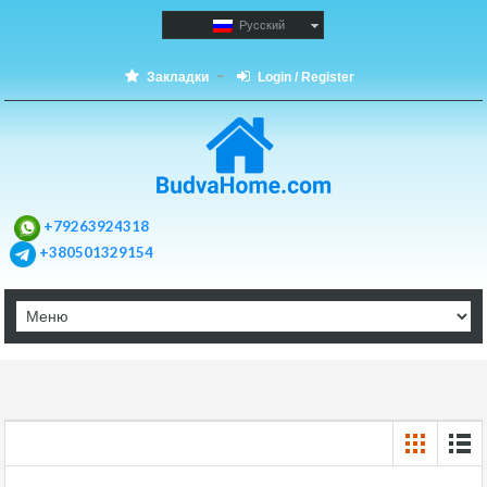
Русский
Закладки
Login / Register
+79263924318
+380501329154