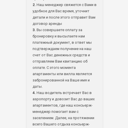
2.
Наш менеджер свяжется с Вами в
удобное для Вас время, уточнит
детали и после этого отправит Вам
договор аренды
3.
Вы совершаете оплату за
бронировку и высылаете нам
платежный документ, в ответ мы
подтверждаем получение на наш
счет от Вас денежных средств и
отправляем Вам квитанцию об
оплате. С этого момента
апартаменты или вилла является
забронированной на Ваше имя и
даты.
4.
Наш водитель встречает Вас в
аэропорту и довозит Вас до ваших
апартаментов, где наш консьерж-
менеджер помогает вам с
заселением. Далее, на протяжении
всего Вашего отдыха консьерж-