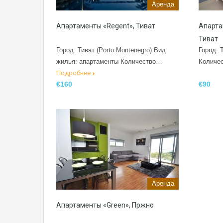
Аренда
Апартаменты «Regent», Тиват
Апарта
Тиват
Город: Тиват (Porto Montenegro) Вид
Город: 
жилья: апартаменты Количество…
Количе
Подробнее
€160
€90
Аренда
Апартаменты «Green», Пржно