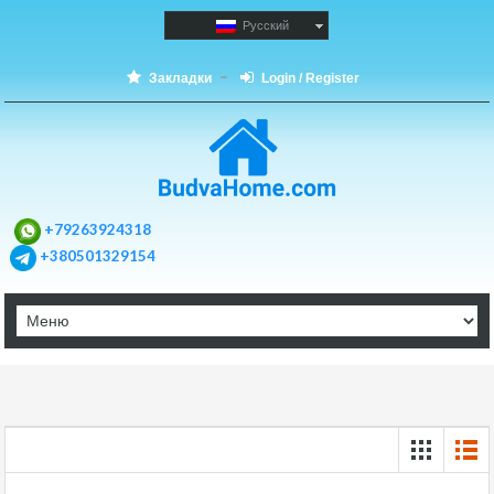
Русский
Закладки
Login / Register
+79263924318
+380501329154