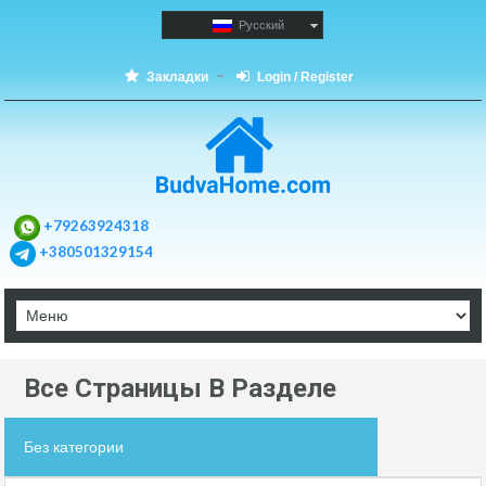
Русский
Закладки
Login / Register
+79263924318
+380501329154
Все Страницы В Разделе
Без категории