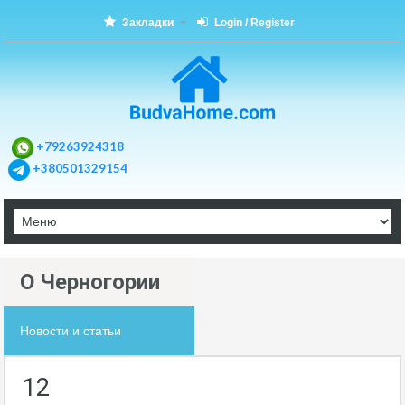
Закладки
Login / Register
+79263924318
+380501329154
О Черногории
Новости и статьи
12